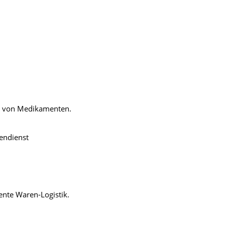
Männerkrankheiten
fmedizin
e von Medikamenten.
endienst
ente Waren-Logistik.