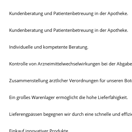
Blut, Krebs und Infektionen
Neurologie
Kundenberatung und Patientenbetreuung in der Apotheke.
Haut, Haare und Nägel
Schmerz- und Schla
Kundenberatung und Patientenbetreuung in der Apotheke.
Psychische Erkrankungen
Frauenkrankheiten
Individuelle und kompetente Beratung.
Kontrolle von Arzneimittelwechselwirkungen bei der Abgab
Zusammenstellung ärztlicher Verordnungen für unseren Bot
Ein großes Warenlager ermöglicht die hohe Lieferfähigkeit.
Lieferengpässen begegnen wir durch eine schnelle und effizi
Einkauf innovativer Produkte.