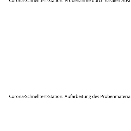
Corona-Schnelltest-Station: Probenahme durch nasalen Abst
Corona-Schnelltest-Station: Aufarbeitung des Probenmateria